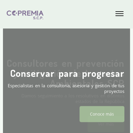
Consultores en prevención
Conservar para progresar
y mitigación de Impactos
Ambientales SCP
Especialistas en la consultoría, asesoría y gestión de tus
proyectos
Damos seguimiento a los resolutivos en distintos
estados de la República
Conoce más
Ver más