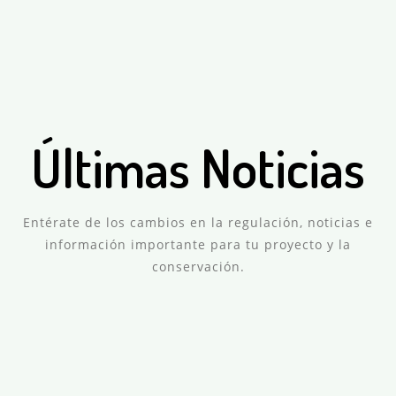
Comentarios Desactivados
Patricia
Últimas Noticias
Comentarios Desactivados
Patricia
Comentarios Desactivados
Patricia
Entérate de los cambios en la regulación, noticias e
información importante para tu proyecto y la
conservación.
Comentarios Desactivados
Patricia