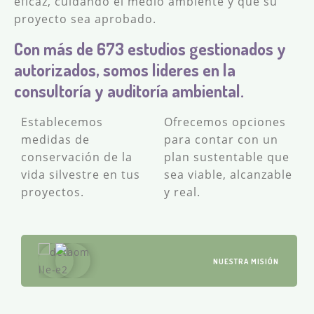
eficaz, cuidando el medio ambiente y que su
construcción.
proyecto sea aprobado.
Con más de 673 estudios gestionados y
autorizados, somos lideres en la
consultoría y auditoría ambiental.
Establecemos
Ofrecemos opciones
medidas de
para contar con un
conservación de la
plan sustentable que
vida silvestre en tus
sea viable, alcanzable
proyectos.
y real.
NUESTRA MISIÓN