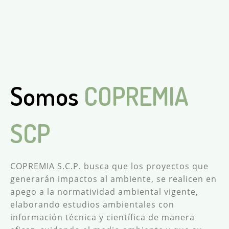
Somos
Nuestra Misión
COPREMIA
SCP
Buscamos tener una solución que el planeta y
tú necesitan. Encaminar tus proyectos hacia un
camino socialmente responsable donde tanto
COPREMIA S.C.P. busca que los proyectos que
la creación de la mano humana y de la madre
generarán impactos al ambiente, se realicen en
naturaleza puedan coexistir.
apego a la normatividad ambiental vigente,
Queremos ser esa mano amiga, que te
elaborando estudios ambientales con
guiará y asesorará antes del proceso de
información técnica y científica de manera